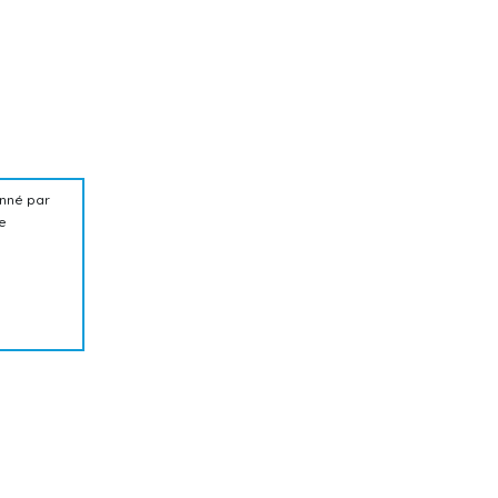
nné par
te