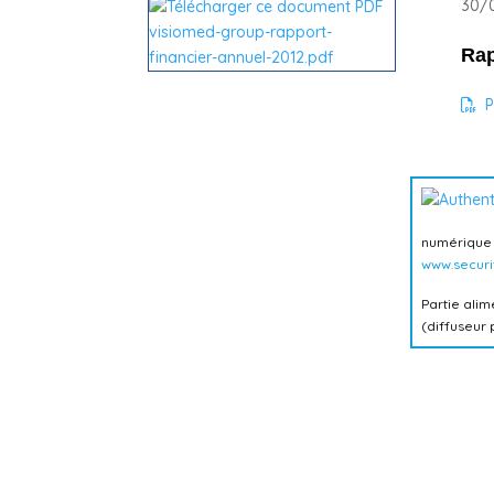
30/0
Rap
P
numériqu
www.securi
Partie ali
(diffuseur