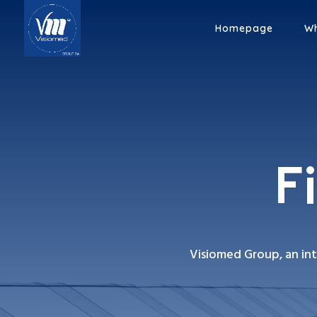
Homepage
Wh
F
Visiomed Group, an int