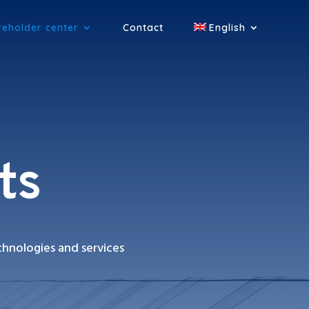
reholder center
Contact
English
ts
chnologies and services