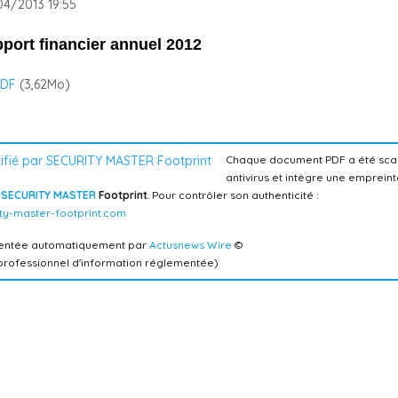
4/2013 19:55
port financier annuel 2012
DF
(3,62
Mo
)
Chaque document PDF a été sca
antivirus et intègre une emprein
e
SECURITY MASTER
Footprint
. Pour contrôler son authenticité :
ty-master-footprint.com
mentée automatiquement par
Actusnews Wire
©
 professionnel d'information réglementée)