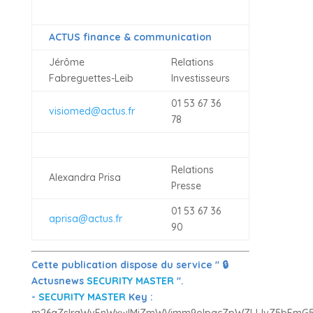
ACTUS finance & communication
Jérôme
Relations
Fabreguettes-Leib
Investisseurs
01 53 67 36
visiomed@actus.fr
78
Relations
Alexandra Prisa
Presse
01 53 67 36
aprisa@actus.fr
90
Cette publication dispose du service " 🔒
Actusnews
SECURITY MASTER
".
-
SECURITY MASTER
Key :
m26aZslraWvFnWxwlMiZmWVjmm9olpacZpWZlJJvZ5bFmG5