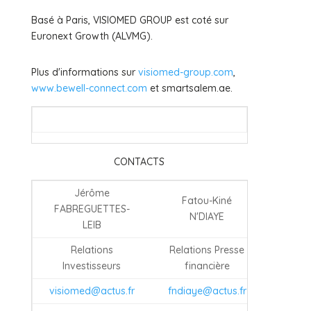
Basé à Paris, VISIOMED GROUP est coté sur
Euronext Growth (ALVMG).
Plus d'informations sur
visiomed-group.com
,
www.bewell-connect.com
et smartsalem.ae.
CONTACTS
Jérôme
Fatou-Kiné
FABREGUETTES-
N'DIAYE
LEIB
Relations
Relations Presse
Investisseurs
financière
visiomed@actus.fr
fndiaye@actus.fr