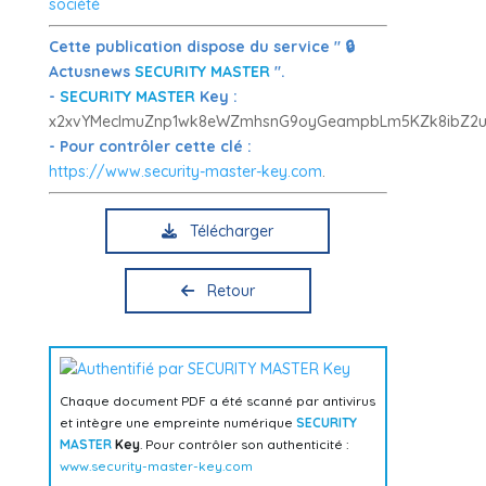
société
Cette publication dispose du service " 🔒
Actusnews
SECURITY MASTER
".
-
SECURITY MASTER
Key :
x2xvYMeclmuZnp1wk8eWZmhsnG9oyGeampbLm5KZk8ibZ2u
- Pour contrôler cette clé :
https://www.security-master-key.com
.
Télécharger
Retour
Chaque document PDF a été scanné par antivirus
et intègre une empreinte numérique
SECURITY
MASTER
Key
. Pour contrôler son authenticité :
www.security-master-key.com