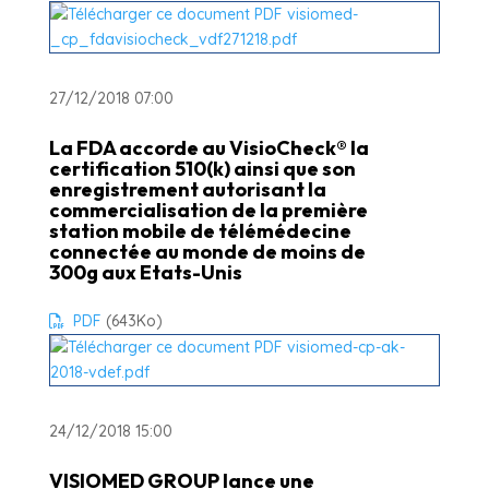
27/12/2018 07:00
La FDA accorde au VisioCheck® la
certification 510(k) ainsi que son
enregistrement autorisant la
commercialisation de la première
station mobile de télémédecine
connectée au monde de moins de
300g aux Etats-Unis
PDF
(643
Ko
)
24/12/2018 15:00
VISIOMED GROUP lance une