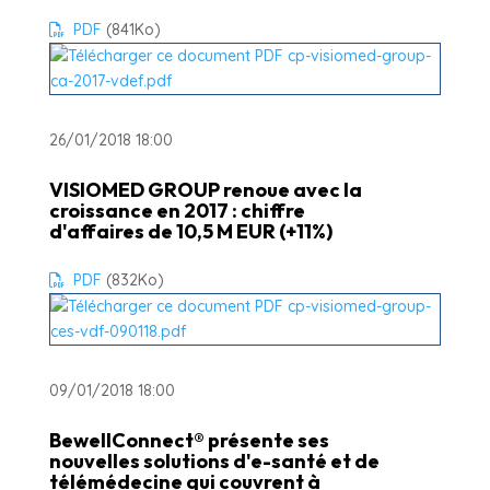
PDF
(841
Ko
)
26/01/2018 18:00
VISIOMED GROUP renoue avec la
croissance en 2017 : chiffre
d'affaires de 10,5 M EUR (+11%)
PDF
(832
Ko
)
09/01/2018 18:00
BewellConnect® présente ses
nouvelles solutions d'e-santé et de
télémédecine qui couvrent à