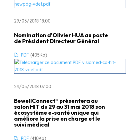
29/05/2018 18:00
Nomination d'Olivier HUA au poste
de Président Directeur Général
PDF
(405
Ko
)
24/05/2018 07:00
BewellConnect® présentera au
salon HIT du 29 au 31 mai 2018 son
écosystème e-santé unique qui
améliore la prise en charge et le
suivi médical
PDF
(410
Ko
)