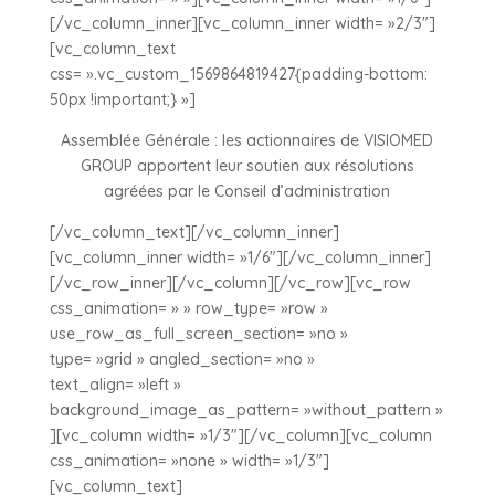
[/vc_column_inner][vc_column_inner width= »2/3″]
[vc_column_text
css= ».vc_custom_1569864819427{padding-bottom:
50px !important;} »]
Assemblée Générale : les actionnaires de VISIOMED
GROUP apportent leur soutien aux résolutions
agréées par le Conseil d’administration
[/vc_column_text][/vc_column_inner]
[vc_column_inner width= »1/6″][/vc_column_inner]
[/vc_row_inner][/vc_column][/vc_row][vc_row
css_animation= » » row_type= »row »
use_row_as_full_screen_section= »no »
type= »grid » angled_section= »no »
text_align= »left »
background_image_as_pattern= »without_pattern »
][vc_column width= »1/3″][/vc_column][vc_column
css_animation= »none » width= »1/3″]
[vc_column_text]