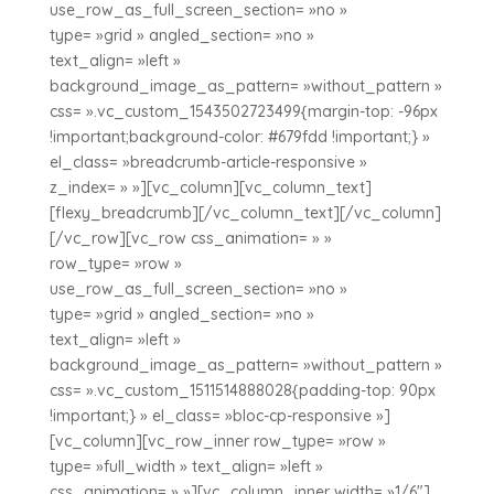
use_row_as_full_screen_section= »no »
type= »grid » angled_section= »no »
text_align= »left »
background_image_as_pattern= »without_pattern »
css= ».vc_custom_1543502723499{margin-top: -96px
!important;background-color: #679fdd !important;} »
el_class= »breadcrumb-article-responsive »
z_index= » »][vc_column][vc_column_text]
[flexy_breadcrumb][/vc_column_text][/vc_column]
[/vc_row][vc_row css_animation= » »
row_type= »row »
use_row_as_full_screen_section= »no »
type= »grid » angled_section= »no »
text_align= »left »
background_image_as_pattern= »without_pattern »
css= ».vc_custom_1511514888028{padding-top: 90px
!important;} » el_class= »bloc-cp-responsive »]
[vc_column][vc_row_inner row_type= »row »
type= »full_width » text_align= »left »
css_animation= » »][vc_column_inner width= »1/6″]