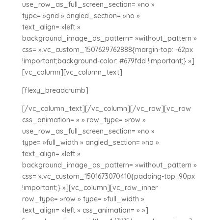
use_row_as_full_screen_section= »no »
type= »grid » angled_section= »no »
text_align= »left »
background_image_as_pattern= »without_pattern »
css= ».vc_custom_1507629762888{margin-top: -62px
!important;background-color: #679fdd !important;} »]
[vc_column][vc_column_text]
[flexy_breadcrumb]
[/vc_column_text][/vc_column][/vc_row][vc_row
css_animation= » » row_type= »row »
use_row_as_full_screen_section= »no »
type= »full_width » angled_section= »no »
text_align= »left »
background_image_as_pattern= »without_pattern »
css= ».vc_custom_1501673070410{padding-top: 90px
!important;} »][vc_column][vc_row_inner
row_type= »row » type= »full_width »
text_align= »left » css_animation= » »]