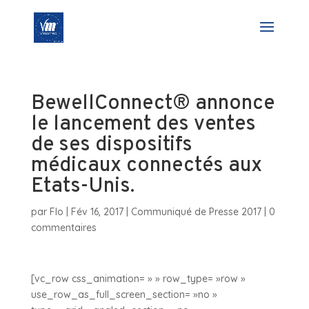
BewellConnect® annonce
le lancement des ventes
de ses dispositifs
médicaux connectés aux
Etats-Unis.
par
Flo
|
Fév 16, 2017
|
Communiqué de Presse 2017
|
0
commentaires
[vc_row css_animation= » » row_type= »row »
use_row_as_full_screen_section= »no »