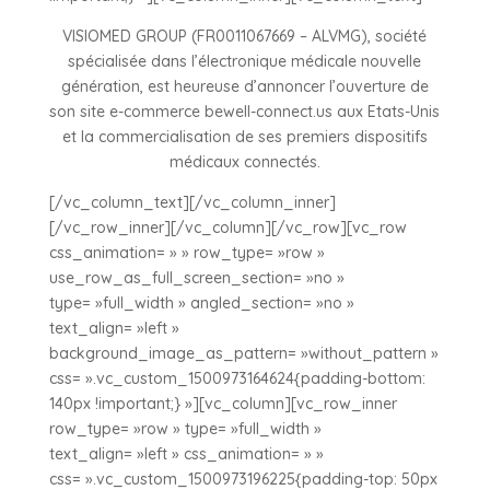
VISIOMED GROUP (FR0011067669 – ALVMG), société
spécialisée dans l’électronique médicale nouvelle
génération, est heureuse d’annoncer l’ouverture de
son site e-commerce bewell-connect.us aux Etats-Unis
et la commercialisation de ses premiers dispositifs
médicaux connectés.
[/vc_column_text][/vc_column_inner]
[/vc_row_inner][/vc_column][/vc_row][vc_row
css_animation= » » row_type= »row »
use_row_as_full_screen_section= »no »
type= »full_width » angled_section= »no »
text_align= »left »
background_image_as_pattern= »without_pattern »
css= ».vc_custom_1500973164624{padding-bottom:
140px !important;} »][vc_column][vc_row_inner
row_type= »row » type= »full_width »
text_align= »left » css_animation= » »
css= ».vc_custom_1500973196225{padding-top: 50px