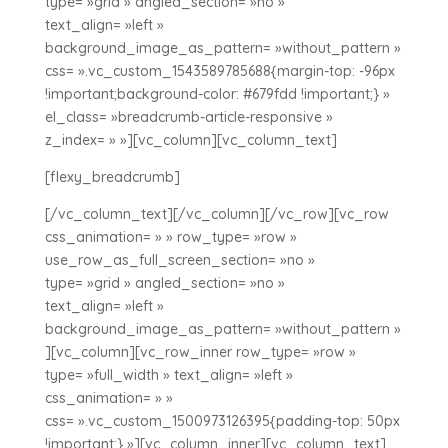
type= »grid » angled_section= »no »
text_align= »left »
background_image_as_pattern= »without_pattern »
css= ».vc_custom_1543589785688{margin-top: -96px
!important;background-color: #679fdd !important;} »
el_class= »breadcrumb-article-responsive »
z_index= » »][vc_column][vc_column_text]
[flexy_breadcrumb]
[/vc_column_text][/vc_column][/vc_row][vc_row
css_animation= » » row_type= »row »
use_row_as_full_screen_section= »no »
type= »grid » angled_section= »no »
text_align= »left »
background_image_as_pattern= »without_pattern »
][vc_column][vc_row_inner row_type= »row »
type= »full_width » text_align= »left »
css_animation= » »
css= ».vc_custom_1500973126395{padding-top: 50px
!important;} »][vc_column_inner][vc_column_text]