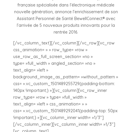
française spécialisée dans l’électronique médicale
nouvelle génération, annonce l’enrichissement de son
Assistant Personnel de Santé BewellConnect® avec
l’arrivée de 5 nouveaux produits innovants pour la
rentrée 2016.
[/vc_column_text][/vc_column][/vc_row][vc_row
css_animation= » » row_type= »row »
use_row_as_full_screen_section= »no »
type= »full_width » angled_section= »no »
text_align= »left »
background_image_as_pattern= »without_pattern »
css= ».vc_custom_1501489255729{padding-bottom:
140px !important;} »][vc_column][vc_row_inner
row_type= »row » type= »full_width »
text_align= »left » css_animation= » »
css= ».vc_custom_1501489292041{padding-top: 50px
!important;} »][vc_column_inner width= »1/3″]
[/vc_column_inner][vc_column_inner width= »1/3″]
[vc_column_text]