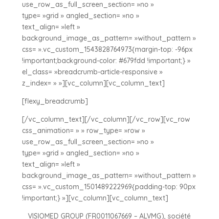
use_row_as_full_screen_section= »no »
type= »grid » angled_section= »no »
text_align= »left »
background_image_as_pattern= »without_pattern »
css= ».vc_custom_1543828764973{margin-top: -96px
!important;background-color: #679fdd !important;} »
el_class= »breadcrumb-article-responsive »
z_index= » »][vc_column][vc_column_text]
[flexy_breadcrumb]
[/vc_column_text][/vc_column][/vc_row][vc_row
css_animation= » » row_type= »row »
use_row_as_full_screen_section= »no »
type= »grid » angled_section= »no »
text_align= »left »
background_image_as_pattern= »without_pattern »
css= ».vc_custom_1501489222969{padding-top: 90px
!important;} »][vc_column][vc_column_text]
VISIOMED GROUP (FR0011067669 – ALVMG), société