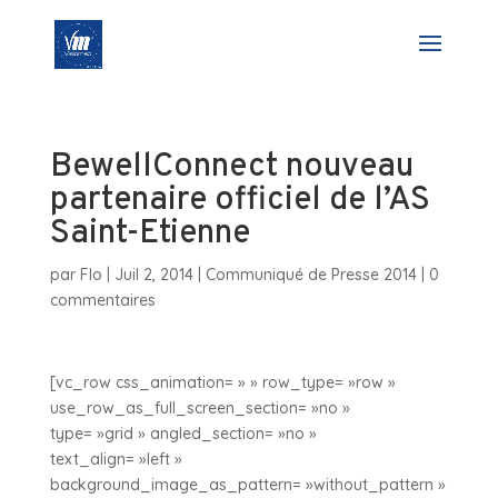
BewellConnect nouveau
partenaire officiel de l’AS
Saint-Etienne
par
Flo
|
Juil 2, 2014
|
Communiqué de Presse 2014
|
0
commentaires
[vc_row css_animation= » » row_type= »row »
use_row_as_full_screen_section= »no »
type= »grid » angled_section= »no »
text_align= »left »
background_image_as_pattern= »without_pattern »