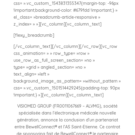
css= ».vc_custom_1543831355347{margin-top: -96px
!important;background-color: #679fdd !important;} »
el_class= »breadcrumb-article-responsive »
z_index= » »][vc_column][vc_column_text]
[flexy_breadcrumb]
[/vc_column_text][/vc_column][/vc_row][vc_row
css_animation= » » row_type= »row »
use_row_as_full_screen_section= »no »
type= »grid » angled_section= »no »
text_align= »left »
background_image_as_pattern= »without_pattern »
css= ».vc_custom_1501514429245{padding-top: 90px
!important;} »][vc_column][vc_column_text]
VISIOMED GROUP (FR0011067669 – ALVMG), société
spécialisée dans l’électronique médicale nouvelle
génération, annonce la conclusion d’un partenariat
entre BewellConnect® et l’AS Saint-Etienne. Ce contrat
de sponsoring fait de BewellConnect® le partenaire