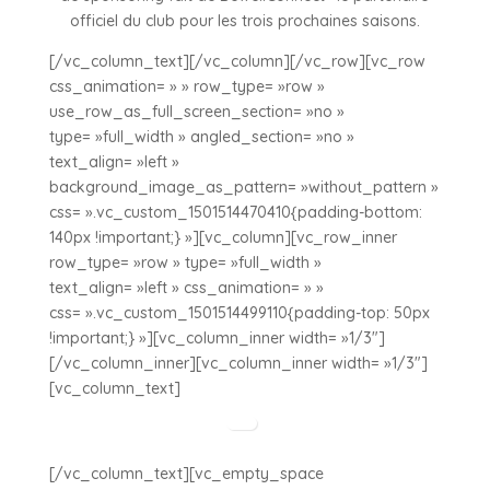
officiel du club pour les trois prochaines saisons.
[/vc_column_text][/vc_column][/vc_row][vc_row
css_animation= » » row_type= »row »
use_row_as_full_screen_section= »no »
type= »full_width » angled_section= »no »
text_align= »left »
background_image_as_pattern= »without_pattern »
css= ».vc_custom_1501514470410{padding-bottom:
140px !important;} »][vc_column][vc_row_inner
row_type= »row » type= »full_width »
text_align= »left » css_animation= » »
css= ».vc_custom_1501514499110{padding-top: 50px
!important;} »][vc_column_inner width= »1/3″]
[/vc_column_inner][vc_column_inner width= »1/3″]
[vc_column_text]
[/vc_column_text][vc_empty_space