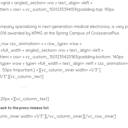
grid » angled_section= »no » text_align= »left »
ern » css= ».vc_custom_1501235394159{padding-top: 90px
any specializing in next-generation medical electronics, is very 
2016 awarded by KPMG at the Spring Campus of CroissancePlus.
row css_animation= » » row_type= »row »
full_width » angled_section= »no » text_align= »left »
ern » css= ».vc_custom_1501235420183{padding-bottom: 140px
ype= »row » type= »full_width » text_align= »left » css_animation=
50px !important;} »][vc_column_inner width= »1/3″]
1/3″][vc_column_text]
20px »][vc_column_text]
ack to the press release list
umn_inner width= »1/3″][/vc_column_inner][/vc_row_inner]