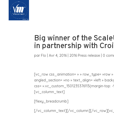
Accueil
Qui 
Big winner of the Sca
in partnership with Cr
par
Flo
|
Avr 4, 2016
|
2016 Press release
|
0 com
[vc_row css_animation= » » row_type= »row » 
angled_section= »no » text_align= »left » ba
css= ».vc_custom_1501235376113{margin-top: -
[vc_column_text]
[flexy_breadcrumb]
[/vc_column_text][/vc_column][/vc_row][vc_