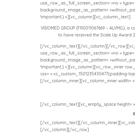
use_row_as_full_screen_section= »no » type= »
background_image_as_pattern= »without_patt
!important;} »][vc_column][vc_column_text]
VISIOMED GROUP (FR0011067669 – ALVMG), a comp
to have received the Scale Up Award 
[/vc_column_text][/vc_column][/vc_row][vc_
use_row_as_full_screen_section= »no » type= »
background_image_as_pattern= »without_patt
!important;} »][vc_column][vc_row_inner row_t
css= ».vc_custom_1501235430477{padding-top: 
[/vc_column_inner][vc_column_inner width= »
[/vc_column_text][vc_empty_space height= »
B
[/vc_column_text][/vc_column_inner][vc_col
[/vc_column][/vc_row]