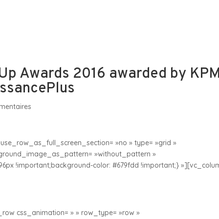
sommes-nous
Nos Filiales & Participations
Espa
leUp Awards 2016 awarded by KP
oissancePlus
mentaires
use_row_as_full_screen_section= »no » type= »grid »
ckground_image_as_pattern= »without_pattern »
96px !important;background-color: #679fdd !important;} »][vc_colu
row css_animation= » » row_type= »row »