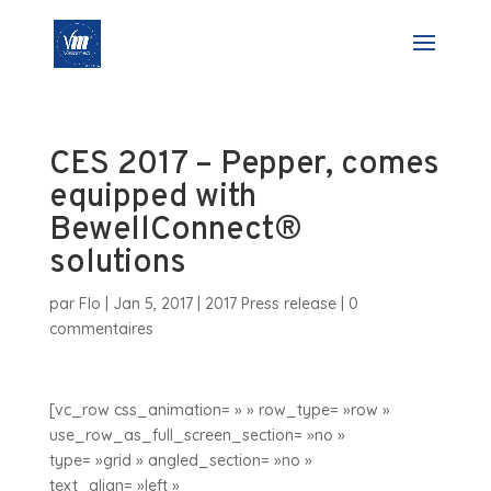
CES 2017 – Pepper, comes
equipped with
BewellConnect®
solutions
par
Flo
|
Jan 5, 2017
|
2017 Press release
|
0
commentaires
[vc_row css_animation= » » row_type= »row »
use_row_as_full_screen_section= »no »
type= »grid » angled_section= »no »
text_align= »left »