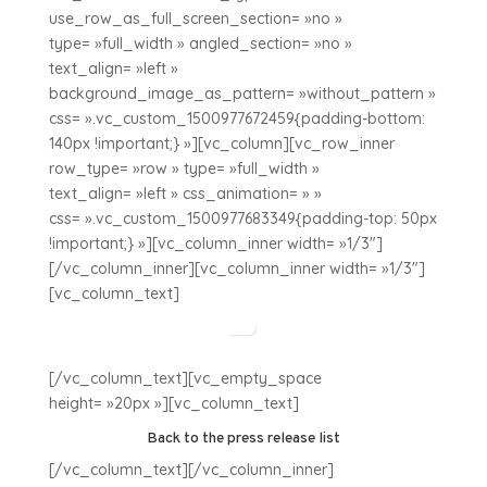
use_row_as_full_screen_section= »no »
type= »full_width » angled_section= »no »
text_align= »left »
background_image_as_pattern= »without_pattern »
css= ».vc_custom_1500977672459{padding-bottom:
140px !important;} »][vc_column][vc_row_inner
row_type= »row » type= »full_width »
text_align= »left » css_animation= » »
css= ».vc_custom_1500977683349{padding-top: 50px
!important;} »][vc_column_inner width= »1/3″]
[/vc_column_inner][vc_column_inner width= »1/3″]
[vc_column_text]
[/vc_column_text][vc_empty_space
height= »20px »][vc_column_text]
Back to the press release list
[/vc_column_text][/vc_column_inner]