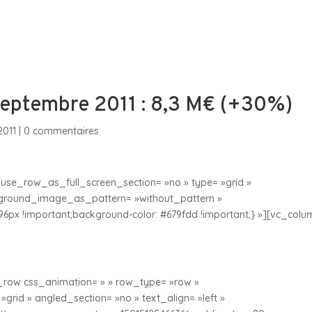
sommes-nous
Nos Filiales & Participations
Espa
n septembre 2011 : 8,3 M€ (+30%)
2011
|
0 commentaires
use_row_as_full_screen_section= »no » type= »grid »
ckground_image_as_pattern= »without_pattern »
96px !important;background-color: #679fdd !important;} »][vc_colu
row css_animation= » » row_type= »row »
grid » angled_section= »no » text_align= »left »