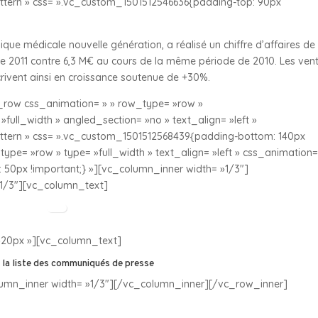
ern » css= ».vc_custom_1501512546636{padding-top: 90px
que médicale nouvelle génération, a réalisé un chiffre d’affaires de 
ice 2011 contre 6,3 M€ au cours de la même période de 2010. Les ven
crivent ainsi en croissance soutenue de +30%.
row css_animation= » » row_type= »row »
full_width » angled_section= »no » text_align= »left »
ern » css= ».vc_custom_1501512568439{padding-bottom: 140px
ype= »row » type= »full_width » text_align= »left » css_animation=
50px !important;} »][vc_column_inner width= »1/3″]
1/3″][vc_column_text]
20px »][vc_column_text]
 la liste des communiqués de presse
umn_inner width= »1/3″][/vc_column_inner][/vc_row_inner]