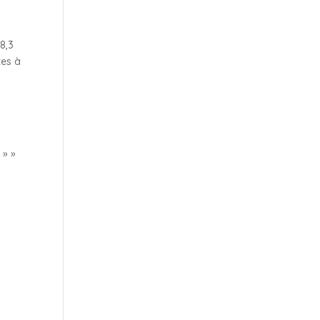
8,3
tes à
 » »