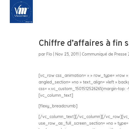
Accueil
Qui 
Chiffre d’affaires à fi
par
Flo
|
Nov 23, 2011
|
Communiqué de Presse 
[vc_row css_animation= » » row_type= »row » 
angled_section= »no » text_align= »left » ba
css= ».vc_custom_1501512526261{margin-top: -
[vc_column_text]
[flexy_breadcrumb]
[/vc_column_text][/vc_column][/vc_row][vc_
use_row_as_full_screen_section= »no » type= »