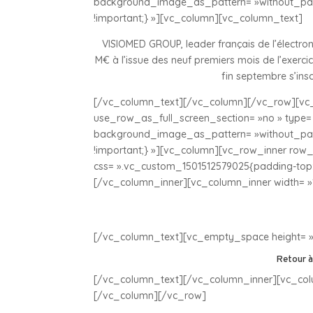
background_image_as_pattern= »without_patt
!important;} »][vc_column][vc_column_text]
VISIOMED GROUP, leader français de l’électroni
M€ à l’issue des neuf premiers mois de l’exerc
fin septembre s’ins
[/vc_column_text][/vc_column][/vc_row][vc_
use_row_as_full_screen_section= »no » type= »
background_image_as_pattern= »without_patt
!important;} »][vc_column][vc_row_inner row_t
css= ».vc_custom_1501512579025{padding-top: 
[/vc_column_inner][vc_column_inner width= »
[/vc_column_text][vc_empty_space height= »
Retour à
[/vc_column_text][/vc_column_inner][vc_col
[/vc_column][/vc_row]