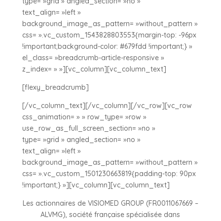
type= »grid » angled_section= »no »
text_align= »left »
background_image_as_pattern= »without_pattern »
css= ».vc_custom_1543828803553{margin-top: -96px
!important;background-color: #679fdd !important;} »
el_class= »breadcrumb-article-responsive »
z_index= » »][vc_column][vc_column_text]
[flexy_breadcrumb]
[/vc_column_text][/vc_column][/vc_row][vc_row
css_animation= » » row_type= »row »
use_row_as_full_screen_section= »no »
type= »grid » angled_section= »no »
text_align= »left »
background_image_as_pattern= »without_pattern »
css= ».vc_custom_1501230663819{padding-top: 90px
!important;} »][vc_column][vc_column_text]
Les actionnaires de VISIOMED GROUP (FR0011067669 –
ALVMG), société française spécialisée dans