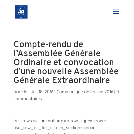
Compte-rendu de
l’Assemblée Générale
Ordinaire et convocation
d’une nouvelle Assemblée
Générale Extraordinaire
par
Flo
|
Juil 18, 2016
|
Communiqué de Presse 2016
|
0
commentaires
[vc_row css_animation= » » row_type= »row »
use_row_as_full_screen_section= »no »