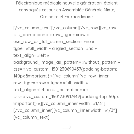
l’électronique médicale nouvelle génération, étaient
convoqués ce jour en Assemblée Générale Mixte,
Ordinaire et Extraordinaire.
[/vc_column_text][/vc_column][/vc_row][vc_row
css_animation= » » row_type= »row »
use_row_as_full_screen_section= »no »
type= »full_width » angled_section= »no »
text_align= »left »
background_image_as_pattern= »without_pattern »
css= ».vc_custom_1501230690437{padding-bottom:
140px !important;} »][vc_column][vc_row_inner
row_type= »row » type= »full_width »
text_align= »left » css_animation= » »
css= ».vc_custom_1501230917449{padding-top: 50px
!important;} »][vc_column_inner width= »1/3″]
[/vc_column_inner][vc_column_inner width= »1/3″]
[vc_column_text]