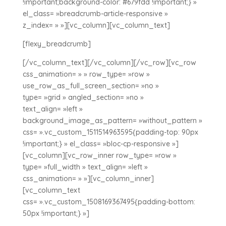
!important;background-color: #679fdd !important;} »
el_class= »breadcrumb-article-responsive »
z_index= » »][vc_column][vc_column_text]
[flexy_breadcrumb]
[/vc_column_text][/vc_column][/vc_row][vc_row
css_animation= » » row_type= »row »
use_row_as_full_screen_section= »no »
type= »grid » angled_section= »no »
text_align= »left »
background_image_as_pattern= »without_pattern »
css= ».vc_custom_1511514963595{padding-top: 90px
!important;} » el_class= »bloc-cp-responsive »]
[vc_column][vc_row_inner row_type= »row »
type= »full_width » text_align= »left »
css_animation= » »][vc_column_inner]
[vc_column_text
css= ».vc_custom_1508169367495{padding-bottom:
50px !important;} »]