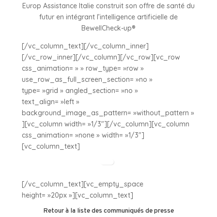
Europ Assistance Italie construit son offre de santé du
futur en intégrant l’intelligence artificielle de
BewellCheck-up®
[/vc_column_text][/vc_column_inner]
[/vc_row_inner][/vc_column][/vc_row][vc_row
css_animation= » » row_type= »row »
use_row_as_full_screen_section= »no »
type= »grid » angled_section= »no »
text_align= »left »
background_image_as_pattern= »without_pattern »
][vc_column width= »1/3″][/vc_column][vc_column
css_animation= »none » width= »1/3″]
[vc_column_text]
[/vc_column_text][vc_empty_space
height= »20px »][vc_column_text]
Retour à la liste des communiqués de presse