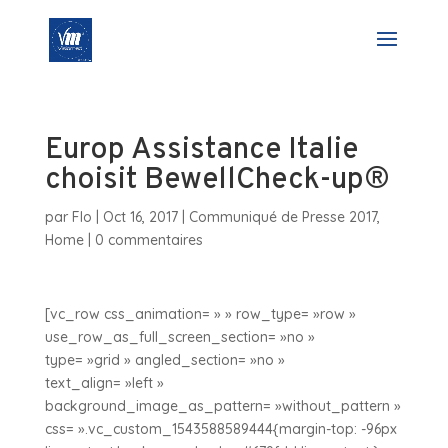
Europ Assistance Italie
choisit BewellCheck-up®
par
Flo
|
Oct 16, 2017
|
Communiqué de Presse 2017
,
Home
|
0 commentaires
[vc_row css_animation= » » row_type= »row »
use_row_as_full_screen_section= »no »
type= »grid » angled_section= »no »
text_align= »left »
background_image_as_pattern= »without_pattern »
css= ».vc_custom_1543588589444{margin-top: -96px