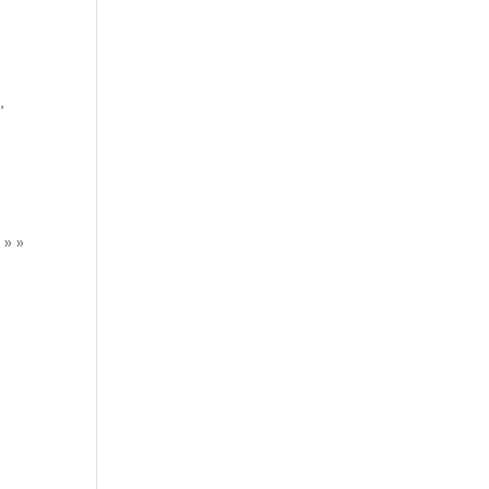
,
 » »