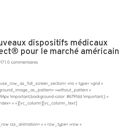
sommes-nous
Nos Filiales & Participations
Espa
uveaux dispositifs médicaux
ct® pour le marché américain
17
|
0 commentaires
use_row_as_full_screen_section= »no » type= »grid »
ckground_image_as_pattern= »without_pattern »
6px !important;background-color: #679fdd !important;} »
_index= » »][vc_column][vc_column_text]
row css_animation= » » row_type= »row »