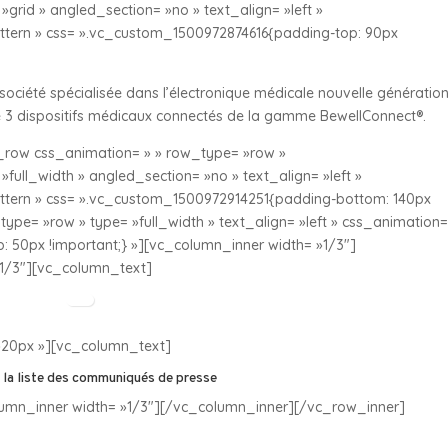
grid » angled_section= »no » text_align= »left »
ern » css= ».vc_custom_1500972874616{padding-top: 90px
ciété spécialisée dans l’électronique médicale nouvelle génération
e 3 dispositifs médicaux connectés de la gamme BewellConnect®.
row css_animation= » » row_type= »row »
full_width » angled_section= »no » text_align= »left »
ern » css= ».vc_custom_1500972914251{padding-bottom: 140px
ype= »row » type= »full_width » text_align= »left » css_animation=
 50px !important;} »][vc_column_inner width= »1/3″]
1/3″][vc_column_text]
20px »][vc_column_text]
 la liste des communiqués de presse
umn_inner width= »1/3″][/vc_column_inner][/vc_row_inner]