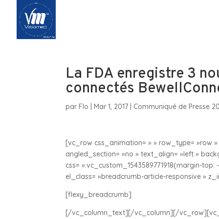
Accueil
Qui 
La FDA enregistre 3 no
connectés BewellConne
par
Flo
|
Mar 1, 2017
|
Communiqué de Presse 20
[vc_row css_animation= » » row_type= »row » 
angled_section= »no » text_align= »left » ba
css= ».vc_custom_1543589771918{margin-top: -9
el_class= »breadcrumb-article-responsive » z
[flexy_breadcrumb]
[/vc_column_text][/vc_column][/vc_row][vc_