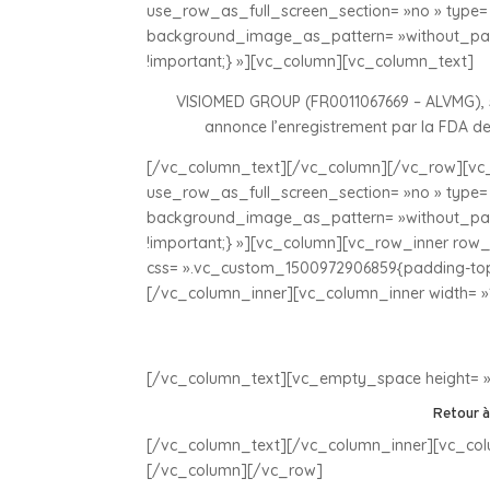
use_row_as_full_screen_section= »no » type= »
background_image_as_pattern= »without_patt
!important;} »][vc_column][vc_column_text]
VISIOMED GROUP (FR0011067669 – ALVMG), so
annonce l’enregistrement par la FDA d
[/vc_column_text][/vc_column][/vc_row][vc_
use_row_as_full_screen_section= »no » type= »
background_image_as_pattern= »without_patt
!important;} »][vc_column][vc_row_inner row_t
css= ».vc_custom_1500972906859{padding-top:
[/vc_column_inner][vc_column_inner width= »
[/vc_column_text][vc_empty_space height= »
Retour à
[/vc_column_text][/vc_column_inner][vc_col
[/vc_column][/vc_row]