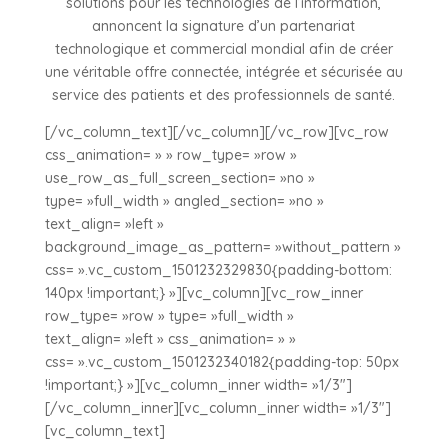
solutions pour les technologies de l’information,
annoncent la signature d’un partenariat
technologique et commercial mondial afin de créer
une véritable offre connectée, intégrée et sécurisée au
service des patients et des professionnels de santé.
[/vc_column_text][/vc_column][/vc_row][vc_row
css_animation= » » row_type= »row »
use_row_as_full_screen_section= »no »
type= »full_width » angled_section= »no »
text_align= »left »
background_image_as_pattern= »without_pattern »
css= ».vc_custom_1501232329830{padding-bottom:
140px !important;} »][vc_column][vc_row_inner
row_type= »row » type= »full_width »
text_align= »left » css_animation= » »
css= ».vc_custom_1501232340182{padding-top: 50px
!important;} »][vc_column_inner width= »1/3″]
[/vc_column_inner][vc_column_inner width= »1/3″]
[vc_column_text]