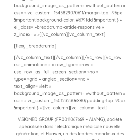
background_image_as_pattern= »without_pattern »
css= ».vc_custom_1543829070611{margin-top: -96px
!important;background-color: #679fdd !important;} »
el_class= »breadcrumb-article-responsive »
z_index= » »][vc_column][vc_column_text]
[flexy_breadcrumb]
[/vc_column_text][/vc_column][/vc_row][vc_row
css_animation= » » row_type= »row »
use_row_as_full_screen_section= »no »
type= »grid » angled_section= »no »
text_align= »left »
background_image_as_pattern= »without_pattern »
css= ».vc_custom_1501232306880{padding-top: 90px
!important;} »][vc_column][vc_column_text]
VISIOMED GROUP (FR0011067669 – ALVMG), société
spécialisée dans l’électronique médicale nouvelle
génération, et Huawei, un des leaders mondiaux des