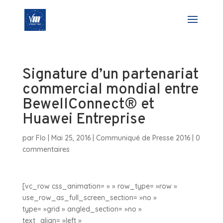
Signature d’un partenariat
commercial mondial entre
BewellConnect® et
Huawei Entreprise
par
Flo
|
Mai 25, 2016
|
Communiqué de Presse 2016
|
0
commentaires
[vc_row css_animation= » » row_type= »row »
use_row_as_full_screen_section= »no »
type= »grid » angled_section= »no »
text_align= »left »