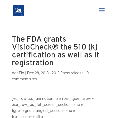
The FDA grants
VisioCheck® the 510 (k)
certification as well as it
registration
par
Flo
|
Déc 28, 2018
|
2018 Press release
|
0
commentaires
[vc_row css_animation= » » row_type= »row »
use_row_as_full_screen_section= »no »
type= »grid » angled_section= »no »
text_align= »left »