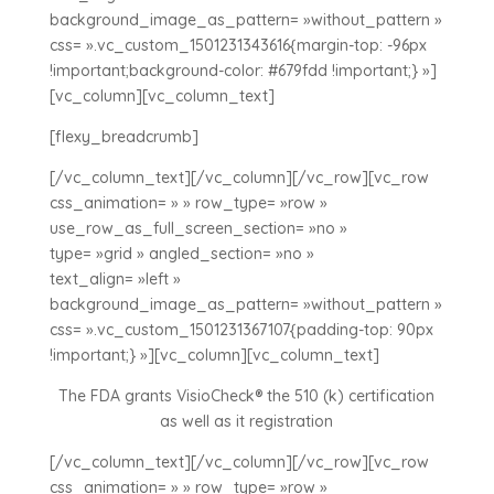
background_image_as_pattern= »without_pattern »
css= ».vc_custom_1501231343616{margin-top: -96px
!important;background-color: #679fdd !important;} »]
[vc_column][vc_column_text]
[flexy_breadcrumb]
[/vc_column_text][/vc_column][/vc_row][vc_row
css_animation= » » row_type= »row »
use_row_as_full_screen_section= »no »
type= »grid » angled_section= »no »
text_align= »left »
background_image_as_pattern= »without_pattern »
css= ».vc_custom_1501231367107{padding-top: 90px
!important;} »][vc_column][vc_column_text]
The FDA grants VisioCheck® the 510 (k) certification
as well as it registration
[/vc_column_text][/vc_column][/vc_row][vc_row
css_animation= » » row_type= »row »