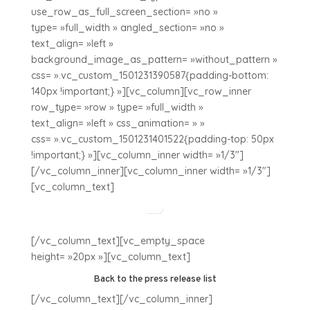
use_row_as_full_screen_section= »no »
type= »full_width » angled_section= »no »
text_align= »left »
background_image_as_pattern= »without_pattern »
css= ».vc_custom_1501231390587{padding-bottom:
140px !important;} »][vc_column][vc_row_inner
row_type= »row » type= »full_width »
text_align= »left » css_animation= » »
css= ».vc_custom_1501231401522{padding-top: 50px
!important;} »][vc_column_inner width= »1/3″]
[/vc_column_inner][vc_column_inner width= »1/3″]
[vc_column_text]
[/vc_column_text][vc_empty_space
height= »20px »][vc_column_text]
Back to the press release list
[/vc_column_text][/vc_column_inner]