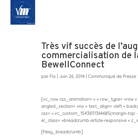
Accueil
Qui 
Très vif succès de l’au
commercialisation de 
BewellConnect
par
Flo
|
Juin 26, 2014
|
Communiqué de Presse 
[vc_row css_animation= » » row_type= »row » 
angled_section= »no » text_align= »left » ba
css= ».vc_custom_1543831364685{margin-top: -9
el_class= »breadcrumb-article-responsive » z
[flexy_breadcrumb]