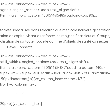
row css_animation= » » row_type= »row »
grid » angled_section= »no » text_align= »left »
ern » css= ».vc_custom_1501514615485{padding-top: 90px
ciété spécialisée dans l’électronique médicale nouvelle génération
tion de capital visant à renforcer les moyens financiers du Groupe,
lisation de sa toute nouvelle gamme d’objets de santé connectés
BewellConnect®.
row css_animation= » » row_type= »row »
full_width » angled_section= »no » text_align= »left »
ern » css= ».vc_custom_1501514634847{padding-bottom: 140px
ype= »row » type= »full_width » text_align= »left » css_animation=
50px !important;} »][vc_column_inner width= »1/3″]
1/3″][vc_column_text]
20px »][vc_column_text]