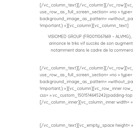
[/vc_column_text][/vc_column][/vc_row][vc_
use_row_as_full_screen_section= »no » type= »
background_image_as_pattern= »without_patt
!important;} »][vc_column][vc_column_text]
VISIOMED GROUP (FR0011067669 – ALVMG), so
annonce le très vif succès de son augmenta
notamment dans le cadre de la commercia
[/vc_column_text][/vc_column][/vc_row][vc_
use_row_as_full_screen_section= »no » type= »
background_image_as_pattern= »without_patt
!important;} »][vc_column][vc_row_inner row_t
css= ».vc_custom_1501514645242{padding-top: 
[/vc_column_inner][vc_column_inner width= »
[/vc_column_text][vc_empty_space height= »