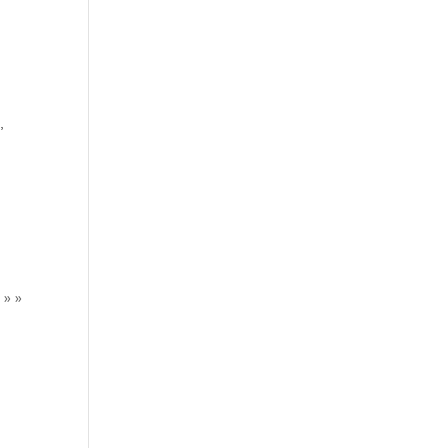
,
 » »