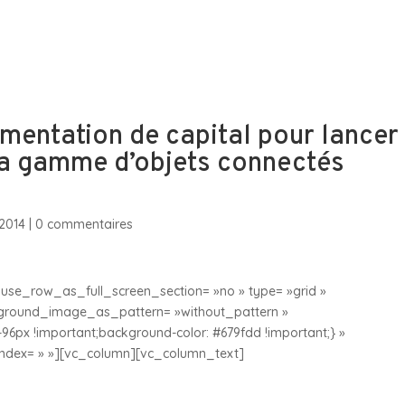
sommes-nous
Nos Filiales & Participations
Espa
gmentation de capital pour lancer 
la gamme d’objets connectés
2014
|
0 commentaires
use_row_as_full_screen_section= »no » type= »grid »
ckground_image_as_pattern= »without_pattern »
6px !important;background-color: #679fdd !important;} »
_index= » »][vc_column][vc_column_text]