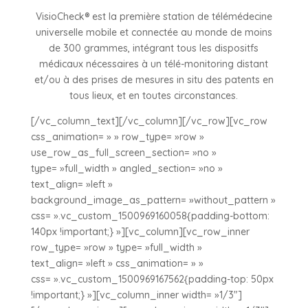
VisioCheck® est la première station de télémédecine
universelle mobile et connectée au monde de moins
de 300 grammes, intégrant tous les dispositfs
médicaux nécessaires à un télé-monitoring distant
et/ou à des prises de mesures in situ des patents en
tous lieux, et en toutes circonstances.
[/vc_column_text][/vc_column][/vc_row][vc_row
css_animation= » » row_type= »row »
use_row_as_full_screen_section= »no »
type= »full_width » angled_section= »no »
text_align= »left »
background_image_as_pattern= »without_pattern »
css= ».vc_custom_1500969160058{padding-bottom:
140px !important;} »][vc_column][vc_row_inner
row_type= »row » type= »full_width »
text_align= »left » css_animation= » »
css= ».vc_custom_1500969167562{padding-top: 50px
!important;} »][vc_column_inner width= »1/3″]