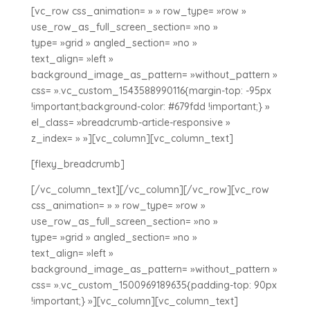
[vc_row css_animation= » » row_type= »row »
use_row_as_full_screen_section= »no »
type= »grid » angled_section= »no »
text_align= »left »
background_image_as_pattern= »without_pattern »
css= ».vc_custom_1543588990116{margin-top: -95px
!important;background-color: #679fdd !important;} »
el_class= »breadcrumb-article-responsive »
z_index= » »][vc_column][vc_column_text]
[flexy_breadcrumb]
[/vc_column_text][/vc_column][/vc_row][vc_row
css_animation= » » row_type= »row »
use_row_as_full_screen_section= »no »
type= »grid » angled_section= »no »
text_align= »left »
background_image_as_pattern= »without_pattern »
css= ».vc_custom_1500969189635{padding-top: 90px
!important;} »][vc_column][vc_column_text]