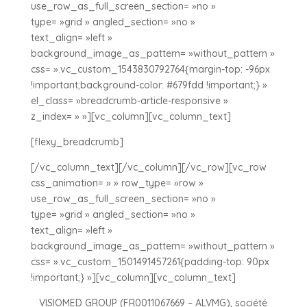
use_row_as_full_screen_section= »no »
type= »grid » angled_section= »no »
text_align= »left »
background_image_as_pattern= »without_pattern »
css= ».vc_custom_1543830792764{margin-top: -96px
!important;background-color: #679fdd !important;} »
el_class= »breadcrumb-article-responsive »
z_index= » »][vc_column][vc_column_text]
[flexy_breadcrumb]
[/vc_column_text][/vc_column][/vc_row][vc_row
css_animation= » » row_type= »row »
use_row_as_full_screen_section= »no »
type= »grid » angled_section= »no »
text_align= »left »
background_image_as_pattern= »without_pattern »
css= ».vc_custom_1501491457261{padding-top: 90px
!important;} »][vc_column][vc_column_text]
VISIOMED GROUP (FR0011067669 – ALVMG), société