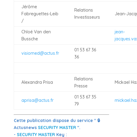
Jérôme
Relations
Fabreguettes-Leib
Jean-Jacqu
Investisseurs
/
Chloé Van den
jean-
Bussche
jacques.va
01 53 67 36
visiomed@actus.fr
36
Relations
Alexandra Prisa
Mickael Ha
Presse
01 53 67 35
aprisa@actus.fr
mickael.ha
79
Cette publication dispose du service " 🔒
Actusnews
SECURITY MASTER
".
-
SECURITY MASTER
Key :