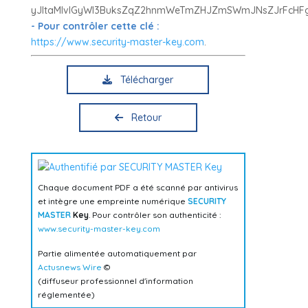
yJltaMlvlGyWl3BuksZqZ2hnmWeTmZHJZmSWmJNsZJrFcH
- Pour contrôler cette clé :
https://www.security-master-key.com
.
Télécharger
Retour
Chaque document PDF a été scanné par antivirus
et intègre une empreinte numérique
SECURITY
MASTER
Key
. Pour contrôler son authenticité :
www.security-master-key.com
Partie alimentée automatiquement par
Actusnews Wire
©
(diffuseur professionnel d'information
réglementée)